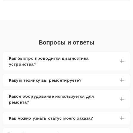
ремонта после залития и восстановления данных. Благодаря
высокой квалификации и ответственному подходу клиенты
получают быстрый, качественный ремонт и понятные
объяснения по результатам диагностики.
Вопросы и ответы
Как быстро проводится диагностика
+
устройства?
+
Какую технику вы ремонтируете?
Какое оборудование используется для
+
ремонта?
+
Как можно узнать статус моего заказа?