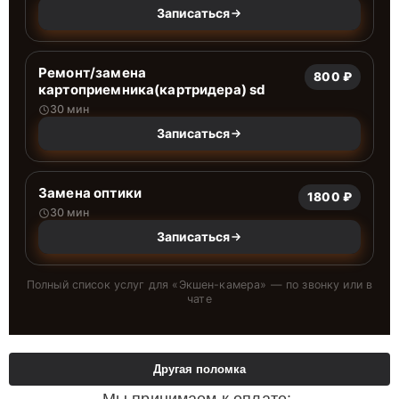
Записаться
Ремонт/замена
800 ₽
картоприемника(картридера) sd
30 мин
Записаться
Замена оптики
1800 ₽
30 мин
Записаться
Полный список услуг для «
Экшен-камера
» — по звонку или в
чате
Другая поломка