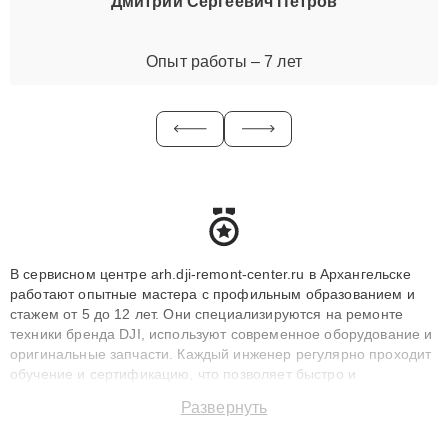
Дмитрий Сергеевич Петров
Опыт работы – 7 лет
В сервисном центре arh.dji-remont-center.ru в Архангельске
работают опытные мастера с профильным образованием и
стажем от 5 до 12 лет. Они специализируются на ремонте
техники бренда DJI, используют современное оборудование и
оригинальные запчасти. Каждый инженер регулярно проходит
обучение и сертификацию, что позволяет быстро и
точноdiagnostikировать поломки и восстанавливать технику с
Развернуть
сохранением гарантии до 3 лет. Наши мастера решают
сложные случаи: от замены матриц и материнских плат до