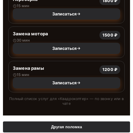
1800 ₽
15 мин
Записаться
Замена мотора
1500 ₽
30 мин
Записаться
Замена рамы
1200 ₽
15 мин
Записаться
Полный список услуг для «
Квадрокоптер
» — по звонку или в
чате
Другая поломка