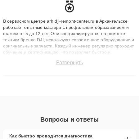
В сервисном центре arh.dji-remont-center.ru в Архангельске
работают опытные мастера с профильным образованием и
стажем от 5 до 12 лет. Они специализируются на ремонте
техники бренда DJI, используют современное оборудование и
оригинальные запчасти. Каждый инженер регулярно проходит
обучение и сертификацию, что позволяет быстро и
точноdiagnostikировать поломки и восстанавливать технику с
Развернуть
сохранением гарантии до 3 лет. Наши мастера решают
сложные случаи: от замены матриц и материнских плат до
ремонта после залития и восстановления данных. Благодаря
высокой квалификации и ответственному подходу клиенты
получают быстрый, качественный ремонт и понятные
объяснения по результатам диагностики.
Вопросы и ответы
Как быстро проводится диагностика
+