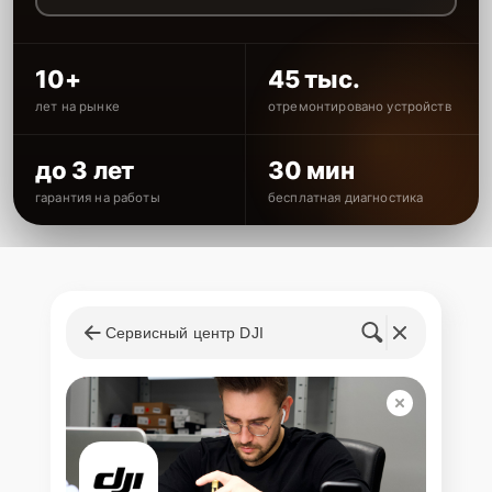
10+
45 тыс.
лет на рынке
отремонтировано устройств
до 3 лет
30 мин
гарантия на работы
бесплатная диагностика
Сервисный центр DJI