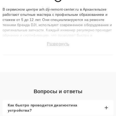
В сервисном центре arh.dji-remont-center.ru в Архангельске
работают опытные мастера с профильным образованием и
стажем от 5 до 12 лет. Они специализируются на ремонте
техники бренда DJI, используют современное оборудование и
оригинальные запчасти. Каждый инженер регулярно проходит
обучение и сертификацию, что позволяет быстро и
точноdiagnostikировать поломки и восстанавливать технику с
Развернуть
сохранением гарантии до 3 лет. Наши мастера решают
сложные случаи: от замены матриц и материнских плат до
ремонта после залития и восстановления данных. Благодаря
высокой квалификации и ответственному подходу клиенты
получают быстрый, качественный ремонт и понятные
объяснения по результатам диагностики.
Вопросы и ответы
Как быстро проводится диагностика
+
устройства?