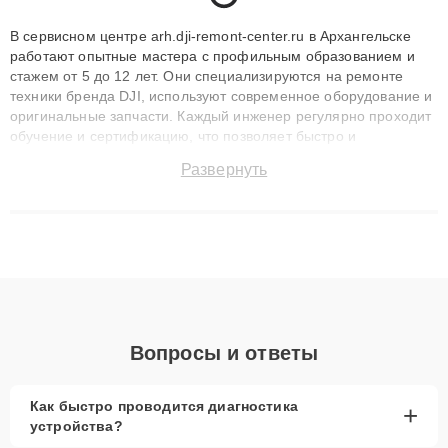
В сервисном центре arh.dji-remont-center.ru в Архангельске
работают опытные мастера с профильным образованием и
стажем от 5 до 12 лет. Они специализируются на ремонте
техники бренда DJI, используют современное оборудование и
оригинальные запчасти. Каждый инженер регулярно проходит
обучение и сертификацию, что позволяет быстро и
точноdiagnostikировать поломки и восстанавливать технику с
Развернуть
сохранением гарантии до 3 лет. Наши мастера решают
сложные случаи: от замены матриц и материнских плат до
ремонта после залития и восстановления данных. Благодаря
высокой квалификации и ответственному подходу клиенты
получают быстрый, качественный ремонт и понятные
объяснения по результатам диагностики.
Вопросы и ответы
Как быстро проводится диагностика
+
устройства?