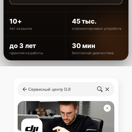
10+
45 тыс.
лет на рынке
отремонтировано устройств
до 3 лет
30 мин
гарантия на работы
бесплатная диагностика
Сервисный центр DJI