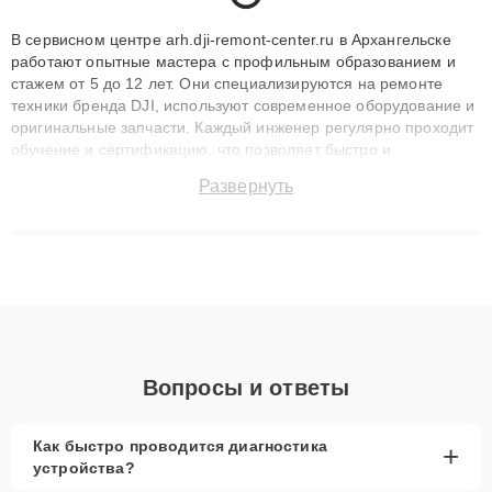
В сервисном центре arh.dji-remont-center.ru в Архангельске
работают опытные мастера с профильным образованием и
стажем от 5 до 12 лет. Они специализируются на ремонте
техники бренда DJI, используют современное оборудование и
оригинальные запчасти. Каждый инженер регулярно проходит
обучение и сертификацию, что позволяет быстро и
точноdiagnostikировать поломки и восстанавливать технику с
Развернуть
сохранением гарантии до 3 лет. Наши мастера решают
сложные случаи: от замены матриц и материнских плат до
ремонта после залития и восстановления данных. Благодаря
высокой квалификации и ответственному подходу клиенты
получают быстрый, качественный ремонт и понятные
объяснения по результатам диагностики.
Вопросы и ответы
Как быстро проводится диагностика
+
устройства?