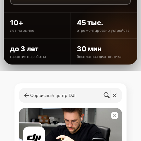
10+
45 тыс.
лет на рынке
отремонтировано устройств
до 3 лет
30 мин
гарантия на работы
бесплатная диагностика
Сервисный центр DJI