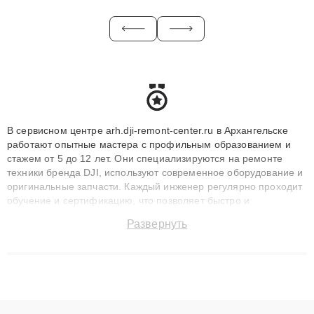
В сервисном центре arh.dji-remont-center.ru в Архангельске
работают опытные мастера с профильным образованием и
стажем от 5 до 12 лет. Они специализируются на ремонте
техники бренда DJI, используют современное оборудование и
оригинальные запчасти. Каждый инженер регулярно проходит
обучение и сертификацию, что позволяет быстро и
точноdiagnostikировать поломки и восстанавливать технику с
Развернуть
сохранением гарантии до 3 лет. Наши мастера решают
сложные случаи: от замены матриц и материнских плат до
ремонта после залития и восстановления данных. Благодаря
высокой квалификации и ответственному подходу клиенты
получают быстрый, качественный ремонт и понятные
объяснения по результатам диагностики.