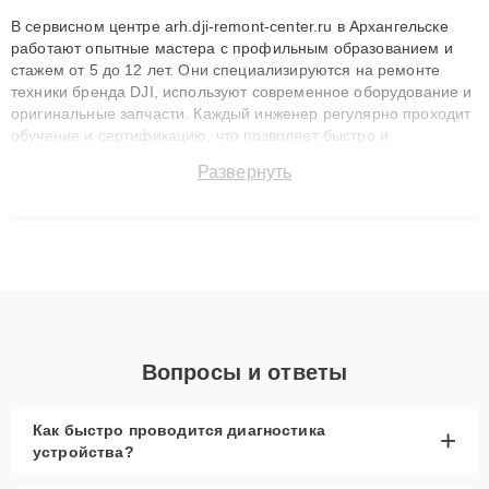
В сервисном центре arh.dji-remont-center.ru в Архангельске
работают опытные мастера с профильным образованием и
стажем от 5 до 12 лет. Они специализируются на ремонте
техники бренда DJI, используют современное оборудование и
оригинальные запчасти. Каждый инженер регулярно проходит
обучение и сертификацию, что позволяет быстро и
точноdiagnostikировать поломки и восстанавливать технику с
Развернуть
сохранением гарантии до 3 лет. Наши мастера решают
сложные случаи: от замены матриц и материнских плат до
ремонта после залития и восстановления данных. Благодаря
высокой квалификации и ответственному подходу клиенты
получают быстрый, качественный ремонт и понятные
объяснения по результатам диагностики.
Вопросы и ответы
Как быстро проводится диагностика
+
устройства?