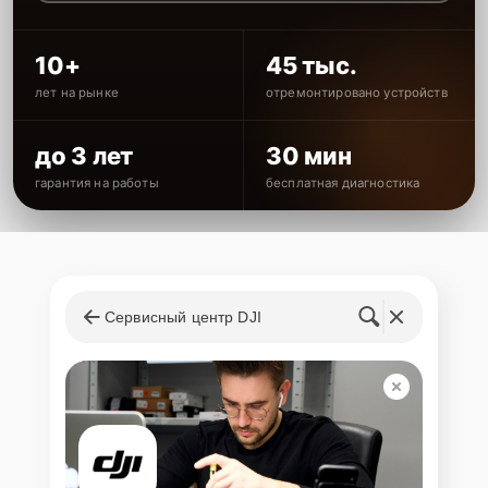
10+
45 тыс.
лет на рынке
отремонтировано устройств
до 3 лет
30 мин
гарантия на работы
бесплатная диагностика
Сервисный центр DJI