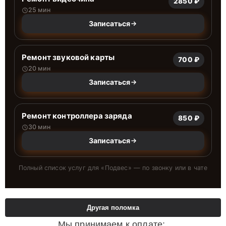
2850 ₽
25 мин
Записаться
Ремонт звуковой карты
700 ₽
20 мин
Записаться
Ремонт контроллера заряда
850 ₽
30 мин
Записаться
Полный список услуг для «
Подвес
» — по звонку или в чате
Другая поломка
Мы принимаем к оплате: