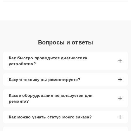
ремонта после залития и восстановления данных. Благодаря
высокой квалификации и ответственному подходу клиенты
получают быстрый, качественный ремонт и понятные
объяснения по результатам диагностики.
Вопросы и ответы
Как быстро проводится диагностика
+
устройства?
+
Какую технику вы ремонтируете?
Какое оборудование используется для
+
ремонта?
+
Как можно узнать статус моего заказа?