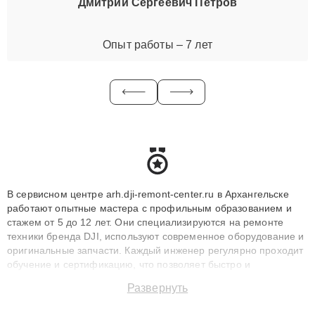
Дмитрий Сергеевич Петров
Опыт работы – 7 лет
В сервисном центре arh.dji-remont-center.ru в Архангельске
работают опытные мастера с профильным образованием и
стажем от 5 до 12 лет. Они специализируются на ремонте
техники бренда DJI, используют современное оборудование и
оригинальные запчасти. Каждый инженер регулярно проходит
обучение и сертификацию, что позволяет быстро и
точноdiagnostikировать поломки и восстанавливать технику с
Развернуть
сохранением гарантии до 3 лет. Наши мастера решают
сложные случаи: от замены матриц и материнских плат до